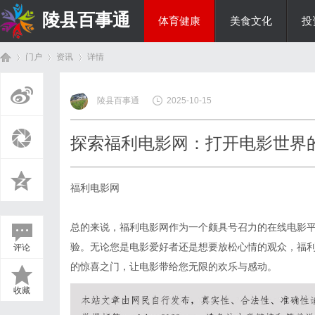
陵县百事通
体育健康
美食文化
投
门户
资讯
详情
热点新闻
陵县百事通
2025-10-15
首
›
›
›
探索福利电影网：打开电影世界
福利电影网
总的来说，福利电影网作为一个颇具号召力的在线电影
验。无论您是电影爱好者还是想要放松心情的观众，福
评论
页
的惊喜之门，让电影带给您无限的欢乐与感动。
收藏